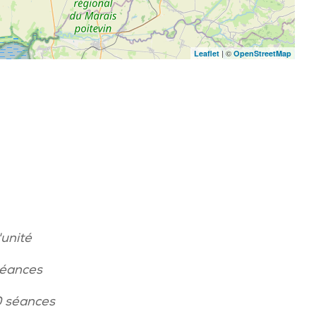
| ©
Leaflet
OpenStreetMap
'unité
séances
0 séances