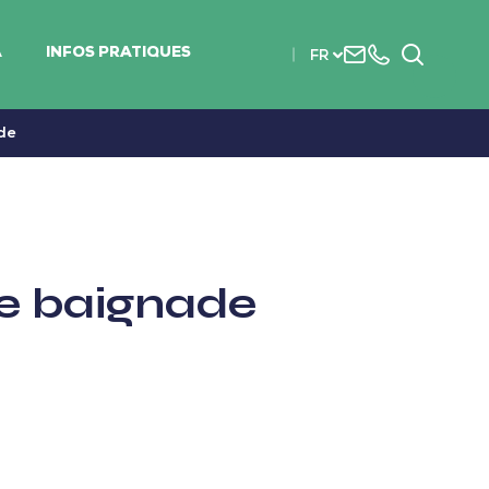
Nous
+33
Recherc
A
INFOS PRATIQUES
FR
contacter
(0)2
51
56
de
37
37
de baignade