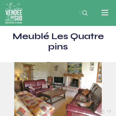
Rechercher
Vendée
Meublé Les Quatre
du
SudRéserve
pins
naturelle
de
souvenirs
17