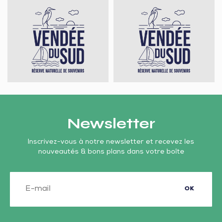
Château
Discothèque
du
le
Fougeroux
Manoir
Newsletter
Inscrivez-vous à notre newsletter et recevez les
nouveautés & bons plans dans votre boîte
OK