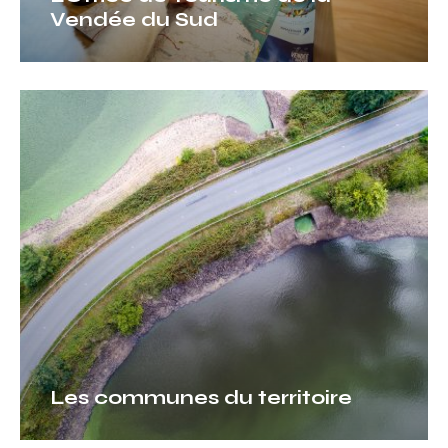
Vendée du Sud
Les
communes
du
territoire
Les communes du territoire