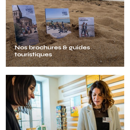
touristiques
Nos brochures & guides
touristiques
Nous
contacter