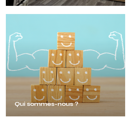
Qui
sommes-
nous
?
Qui sommes-nous ?