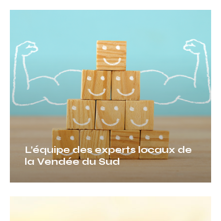
L’équipe
des
experts
locaux
de
la
Vendée
du
Sud
L’équipe des experts locaux de
la Vendée du Sud
Comment
venir