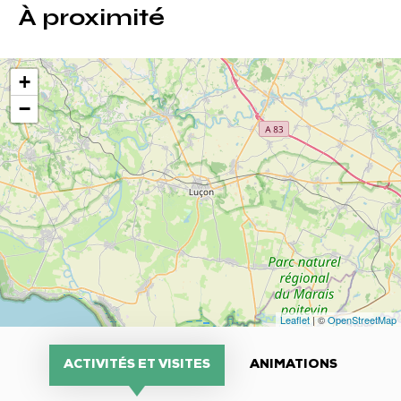
À proximité
+
−
Leaflet
| ©
OpenStreetMap
ACTIVITÉS ET VISITES
ANIMATIONS