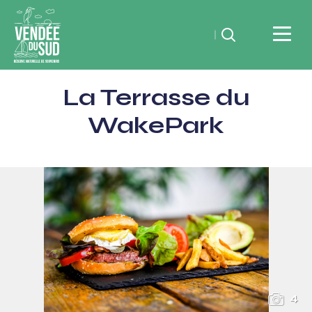
Rechercher
Vendée
La Terrasse du
du
SudRéserve
WakePark
naturelle
de
souvenirs
4