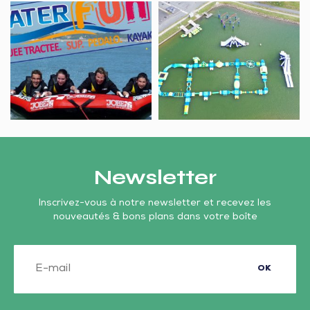
poitevin
WATER
Splash
FUN
Game
Newsletter
Inscrivez-vous à notre newsletter et recevez les
nouveautés & bons plans dans votre boîte
OK