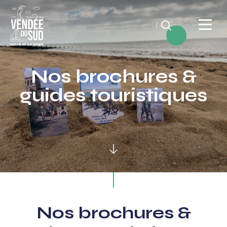
Rechercher
Vendée
du
Nos brochures &
SudRéserve
guides touristiques
naturelle
de
souvenirs
Nos brochures &