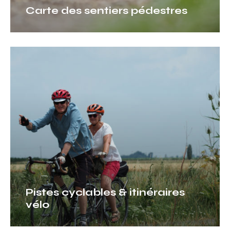
Carte des sentiers pédestres
Pistes
cyclables
&
itinéraires
vélo
Pistes cyclables & itinéraires
vélo