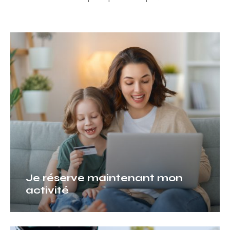
Je
réserve
maintenant
mon
activité
Je réserve maintenant mon
activité