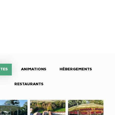
ITES
ANIMATIONS
HÉBERGEMENTS
RESTAURANTS
din
Distillerie
Manège,
maine
Vrignaud
Carrousel