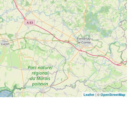
| ©
Leaflet
OpenStreetMap