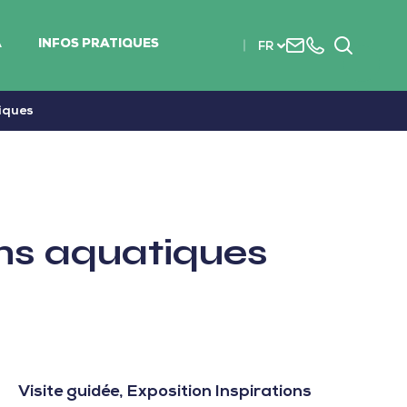
Nous
+33
Recherc
A
INFOS PRATIQUES
FR
contacter
(0)2
51
56
tiques
37
37
ons aquatiques
Visite guidée, Exposition Inspirations