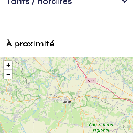
Tarifs / horaires
À proximité
+
−