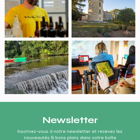
Fabrique
Bessay
de
bière
Embarcadère
Micro-
La
Folie
Douce
Sud
Vendéenne
Vendée
Littoral
Newsletter
Inscrivez-vous à notre newsletter et recevez les
nouveautés & bons plans dans votre boîte