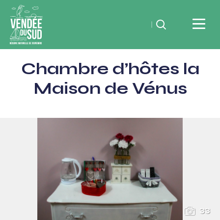
Rechercher
Vendée
Chambre d’hôtes la
du
SudRéserve
Maison de Vénus
naturelle
de
souvenirs
33