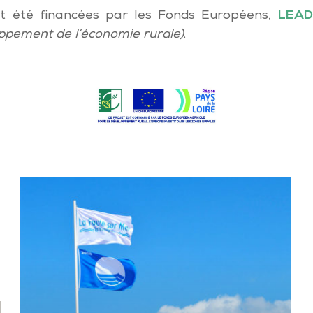
 été financées par les Fonds Européens,
LEAD
ppement de l’économie rurale)
.
Webcam
la
Faute-
sur-
Mer,
Plage