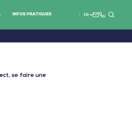
Nous
+33
Recherc
A
INFOS PRATIQUES
FR
contacter
(0)2
51
56
37
37
ct, se faire une