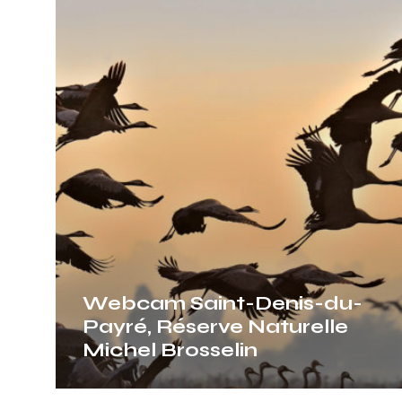
Saint-
Denis-
du-
Payré,
Réserve
Naturelle
Michel
Brosselin
Webcam Saint-Denis-du-
Payré, Réserve Naturelle
Michel Brosselin