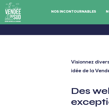
NOS INCONTOURNABLES
N
Vendée
du
SudRéserve
naturelle
de
Visionnez diver
souvenirs
idée de la Vendé
Des we
excepti