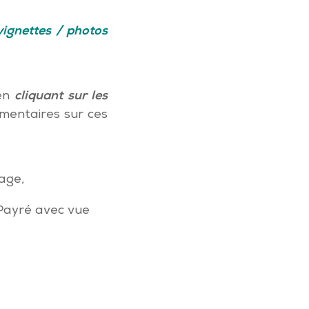
vignettes / photos
 en
cliquant sur les
mentaires sur ces
lage
,
-Payré avec vue