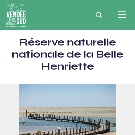
Rechercher
Vendée
Réserve naturelle
du
SudRéserve
nationale de la Belle
naturelle
Henriette
de
souvenirs