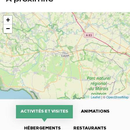
+
−
Leaflet
| ©
OpenStreetMap
ACTIVITÉS ET VISITES
ANIMATIONS
HÉBERGEMENTS
RESTAURANTS