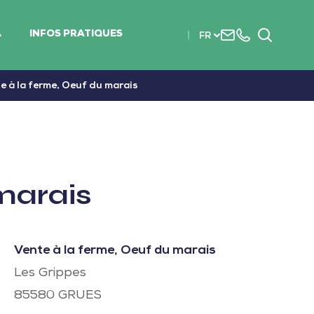
Nous
+33
Recherc
A
INFOS PRATIQUES
FR
contacter
(0)2
51
56
e à la ferme, Oeuf du marais
37
37
marais
Vente à la ferme, Oeuf du marais
Les Grippes
85580
GRUES