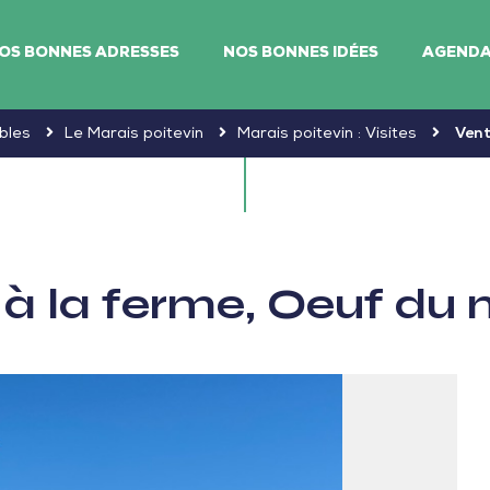
OS BONNES ADRESSES
NOS BONNES IDÉES
AGEND
bles
Le Marais poitevin
Marais poitevin : Visites
Vent
 à la ferme, Oeuf du 