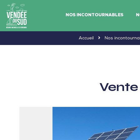
NOS INCONTOURNABLES
N
Vendée
Accueil
Nos incontourna
du
SudRéserve
naturelle
de
Vente
souvenirs