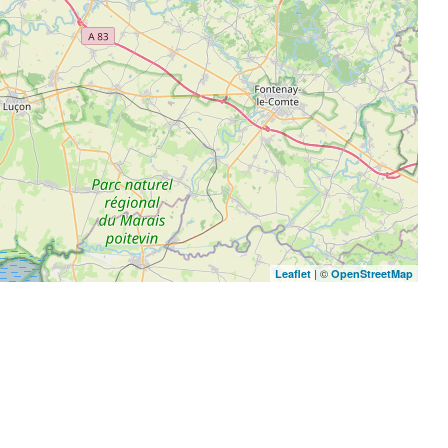
| ©
Leaflet
OpenStreetMap