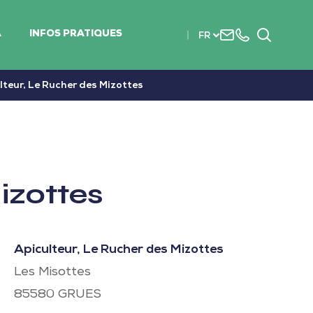
Nous
+33
Recherc
A
INFOS PRATIQUES
FR
contacter
(0)2
51
56
lteur, Le Rucher des Mizottes
37
37
izottes
Apiculteur, Le Rucher des Mizottes
Les Misottes
85580
GRUES