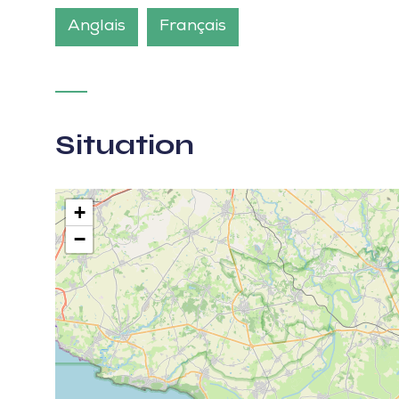
Anglais
Français
Situation
+
−