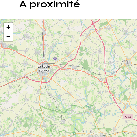
À proximité
+
−