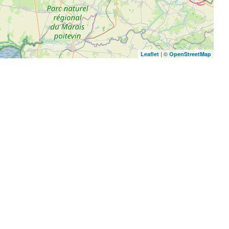
| ©
Leaflet
OpenStreetMap