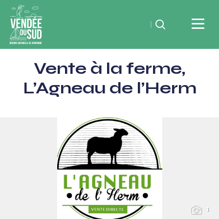
Rechercher
Vendée
Vente à la ferme,
du
SudRéserve
L’Agneau de l’Herm
naturelle
de
souvenirs
1