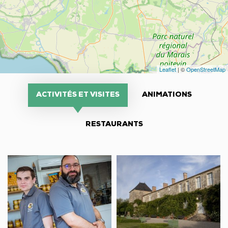
Leaflet
| ©
OpenStreetMap
ACTIVITÉS ET VISITES
ANIMATIONS
RESTAURANTS
Apiculteur,
Logis
Le
de
Rucher
Chaligny
de
Bellevue