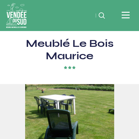
Rechercher
Vendée
Meublé Le Bois
du
SudRéserve
Maurice
naturelle
de
3
étoiles
souvenirs