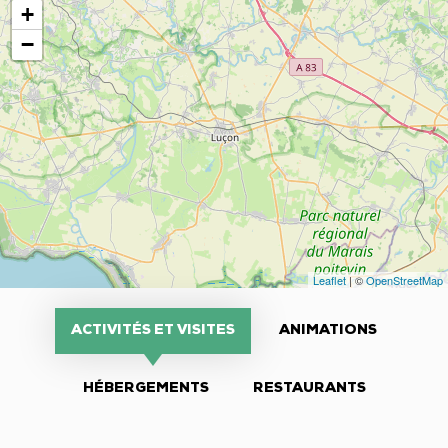
+
−
Leaflet
| ©
OpenStreetMap
ACTIVITÉS ET VISITES
ANIMATIONS
HÉBERGEMENTS
RESTAURANTS