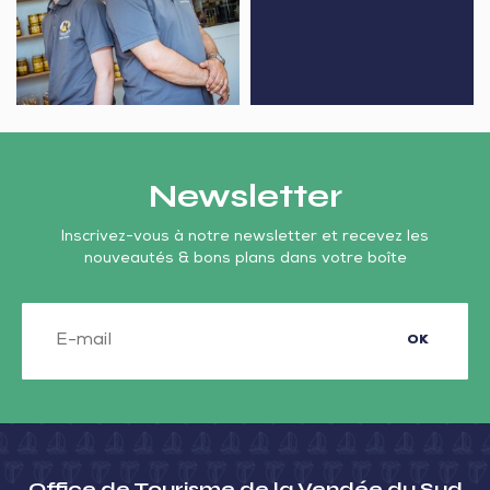
de
–
Bellevue
Musée
des
3
Batailles
Newsletter
Inscrivez-vous à notre newsletter et recevez les
nouveautés & bons plans dans votre boîte
OK
Office de Tourisme de la Vendée du Sud