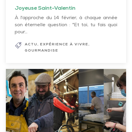
Joyeuse Saint-Valentin
À l'approche du 14 février, à chaque année
son éternelle question : "Et toi, tu fais quoi
pour...
ACTU
EXPÉRIENCE À VIVRE
GOURMANDISE
Nos
acteurs
du
bien-
manger,
acte
I