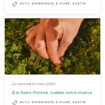
ACTU
EXPÉRIENCE À VIVRE
SORTIR
À
la
Saint-
Patrick,
cueillez
votre
chance
Le mercredi 01 mars 2023
À la Saint-Patrick, cueillez votre chance
ACTU
EXPÉRIENCE À VIVRE
SORTIR