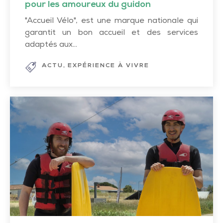
pour les amoureux du guidon
"Accueil Vélo", est une marque nationale qui
garantit un bon accueil et des services
adaptés aux...
ACTU
EXPÉRIENCE À VIVRE
Un
splash
d’adrénaline
à
Atlantic
Wakepark