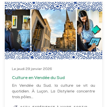
Culture
en
Vendée
du
Sud
Le jeudi 29 janvier 2026
Culture en Vendée du Sud
En Vendée du Sud, la culture se vit au
quotidien. À Luçon, La Distylerie concentre
trois pôles...