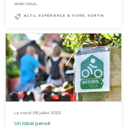
avec nous...
ACTU
EXPÉRIENCE À VIVRE
SORTIR
Un
label
pensé
pour
les
amoureux
du
guidon
Le mardi 08 juillet 2025
Un label pensé