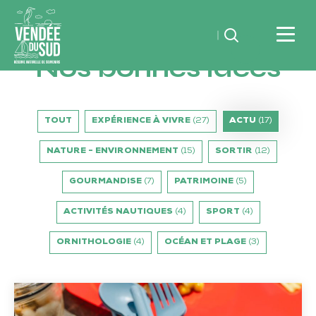
Rechercher
Nos bonnes idées
Vendée
du
SudRéserve
TOUT
EXPÉRIENCE À VIVRE
(27)
ACTU
(17)
naturelle
de
NATURE - ENVIRONNEMENT
(15)
SORTIR
(12)
souvenirs
GOURMANDISE
(7)
PATRIMOINE
(5)
ACTIVITÉS NAUTIQUES
(4)
SPORT
(4)
ORNITHOLOGIE
(4)
OCÉAN ET PLAGE
(3)
Vos
vacances