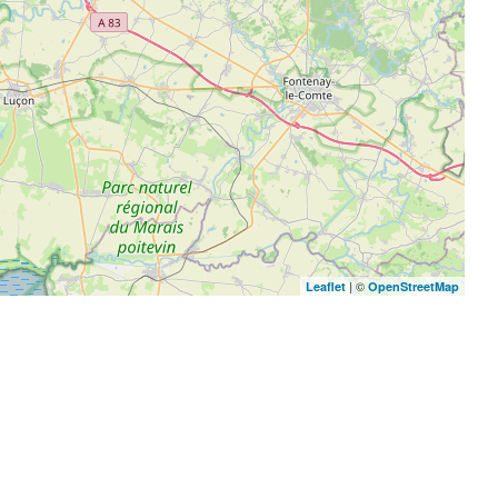
| ©
Leaflet
OpenStreetMap