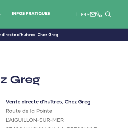
Nous
+33
Recherc
A
INFOS PRATIQUES
FR
contacter
(0)2
51
56
 directe d'huîtres, Chez Greg
37
37
ez Greg
Vente directe d’huîtres, Chez Greg
Route de la Pointe
L'AIGUILLON-SUR-MER