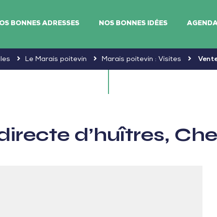
OS BONNES ADRESSES
NOS BONNES IDÉES
AGEND
les
Le Marais poitevin
Marais poitevin : Visites
Vente
directe d’huîtres, Ch