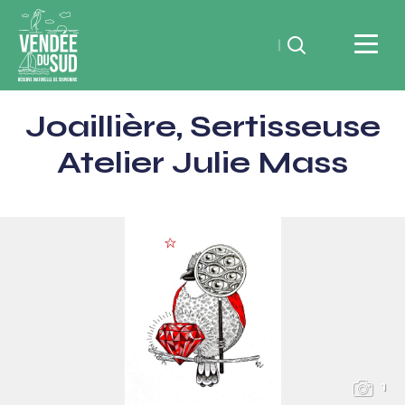
Rechercher
Vendée
Joaillière, Sertisseuse
du
SudRéserve
Atelier Julie Mass
naturelle
de
souvenirs
1