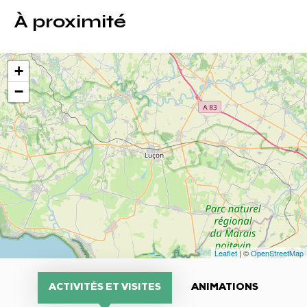
À proximité
+
−
Leaflet
| ©
OpenStreetMap
ACTIVITÉS ET VISITES
ANIMATIONS