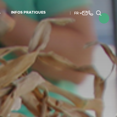
Nous
+33
Recherc
A
INFOS PRATIQUES
FR
contacter
(0)2
51
56
37
37