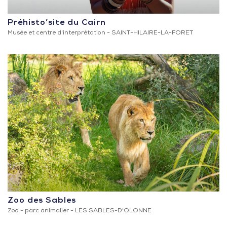
Préhisto’site du Cairn
Musée et centre d'interprétation -
SAINT-HILAIRE-LA-FORET
Zoo des Sables
Zoo - parc animalier -
LES SABLES-D'OLONNE