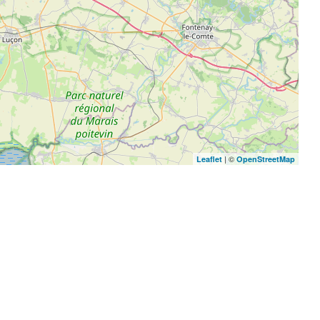
| ©
Leaflet
OpenStreetMap