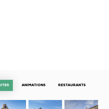
SITES
ANIMATIONS
RESTAURANTS
âteau
Espace
Logis