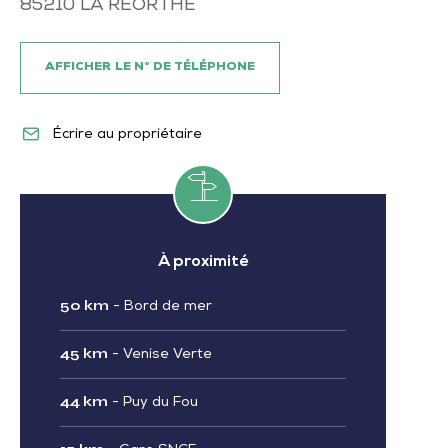
85210
LA REORTHE
AFFICHER LE N° DE TÉLÉPHONE
Écrire au propriétaire
À proximité
50 km
-
Bord de mer
45 km
-
Venise Verte
44 km
-
Puy du Fou