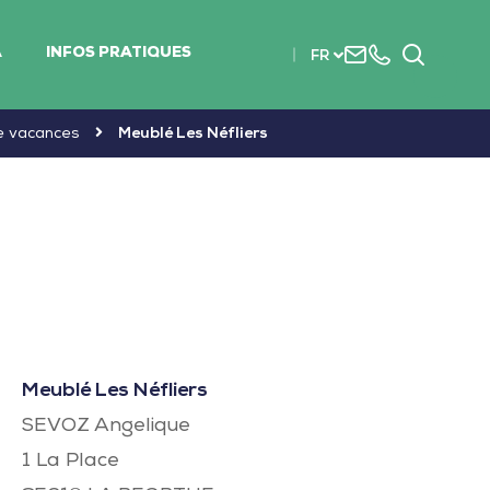
Nous
+33
Recherc
A
INFOS PRATIQUES
FR
contacter
(0)2
51
56
de vacances
Meublé Les Néfliers
37
37
Meublé Les Néfliers
SEVOZ Angelique
1 La Place