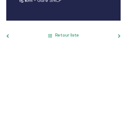
15 km
-
Gare SNCF
Retour liste