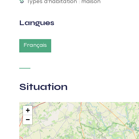
Types d'habitation : maison
Langues
Français
Situation
+
−