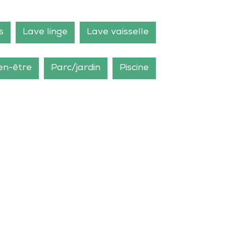
s
Lave linge
Lave vaisselle
en-être
Parc/jardin
Piscine