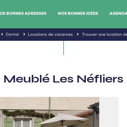
OS BONNES ADRESSES
NOS BONNES IDÉES
AGEND
Dormir
Locations de vacances
Trouver une location 
Meublé Les Néfliers