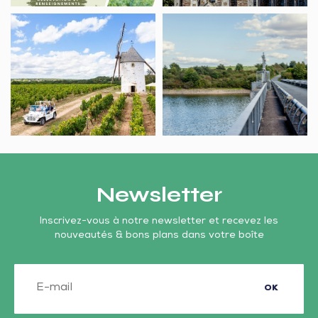
Balades
Barrage
découvertes
du
du
Marillet
vignoble
Mourat
Newsletter
Inscrivez-vous à notre newsletter et recevez les
nouveautés & bons plans dans votre boîte
OK