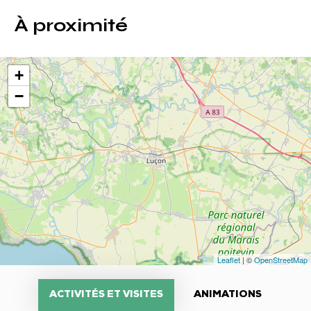
À proximité
+
−
Leaflet
| ©
OpenStreetMap
ACTIVITÉS ET VISITES
ANIMATIONS