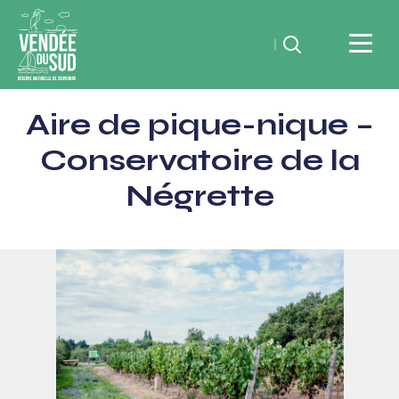
Rechercher
Vendée
Aire de pique-nique –
du
SudRéserve
Conservatoire de la
naturelle
Négrette
de
souvenirs