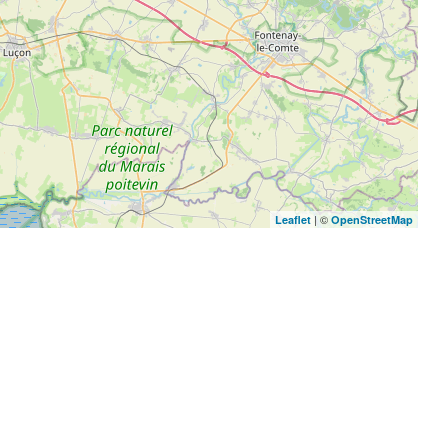
| ©
Leaflet
OpenStreetMap