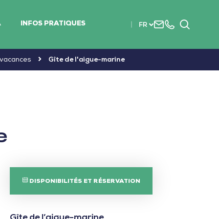
Nous
+33
Recherc
A
INFOS PRATIQUES
FR
contacter
(0)2
51
56
 vacances
Gîte de l'aigue-marine
37
37
e
DISPONIBILITÉS ET RÉSERVATION
Gîte de l’aigue-marine