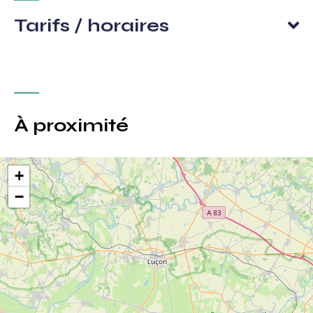
Tarifs / horaires
À proximité
+
−