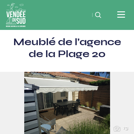
Rechercher
Vendée
Meublé de l’agence
du
SudRéserve
de la Plage 20
naturelle
de
souvenirs
13