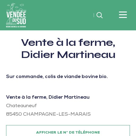
Rechercher
Vendée
Vente à la ferme,
du
SudRéserve
Didier Martineau
naturelle
de
souvenirs
Sur commande, colis de viande bovine bio.
Vente à la ferme, Didier Martineau
Chateauneuf
85450
CHAMPAGNE-LES-MARAIS
AFFICHER LE N° DE TÉLÉPHONE