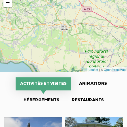
−
Leaflet
| ©
OpenStreetMap
ACTIVITÉS ET VISITES
ANIMATIONS
HÉBERGEMENTS
RESTAURANTS
Église
Jardin