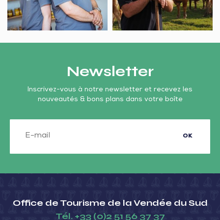
Bellevue
Élevage
de
l’Étoile
Newsletter
Inscrivez-vous à notre newsletter et recevez les
nouveautés & bons plans dans votre boîte
OK
Office de Tourisme de la Vendée du Sud
Tél.
+33 (0)2 51 56 37 37