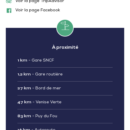
Voir la page TripAdvisor
Voir la page Facebook
À proximité
1 km
-
Gare SNCF
1,2 km
-
Gare routière
27 km
-
Bord de mer
47 km
-
Venise Verte
83 km
-
Puy du Fou
16 km