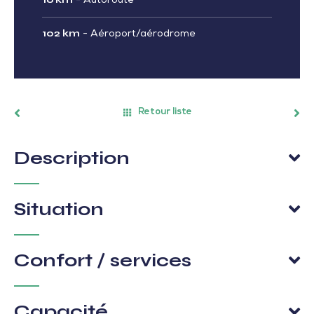
-
Autoroute
102 km
-
Aéroport/aérodrome
Retour liste
Description
Situation
Confort / services
Capacité