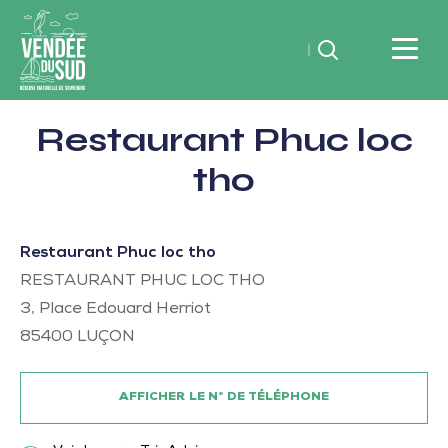
Rechercher
Vendée
Restaurant Phuc loc
du
SudRéserve
tho
naturelle
de
souvenirs
Restaurant Phuc loc tho
RESTAURANT PHUC LOC THO
3, Place Edouard Herriot
85400
LUÇON
AFFICHER LE N° DE TÉLÉPHONE