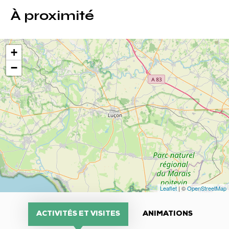
À proximité
+
−
Leaflet
| ©
OpenStreetMap
ACTIVITÉS ET VISITES
ANIMATIONS