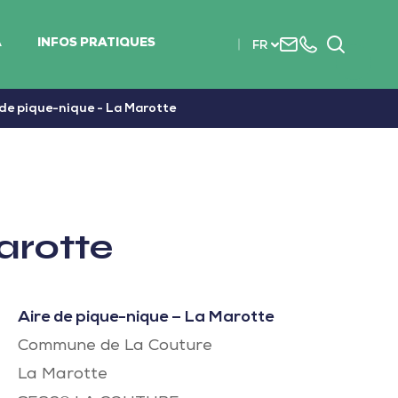
Nous
+33
Recherc
A
INFOS PRATIQUES
FR
contacter
(0)2
51
56
 de pique-nique - La Marotte
37
37
arotte
Aire de pique-nique – La Marotte
Commune de La Couture
La Marotte