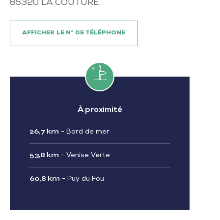
85320
LA COUTURE
AFFICHER LE N° DE TÉLÉPHONE
À proximité
26,7 km
-
Bord de mer
53,8 km
-
Venise Verte
60,8 km
-
Puy du Fou