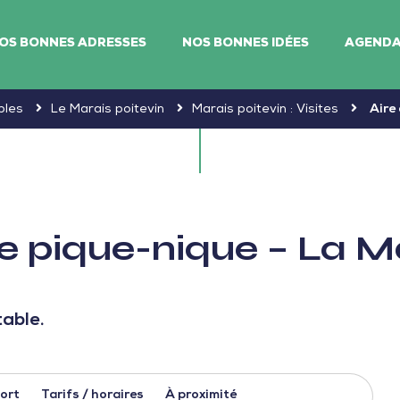
OS BONNES ADRESSES
NOS BONNES IDÉES
AGEND
bles
Le Marais poitevin
Marais poitevin : Visites
Aire
de pique-nique – La M
able.
ort
Tarifs / horaires
À proximité