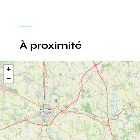
À proximité
+
−