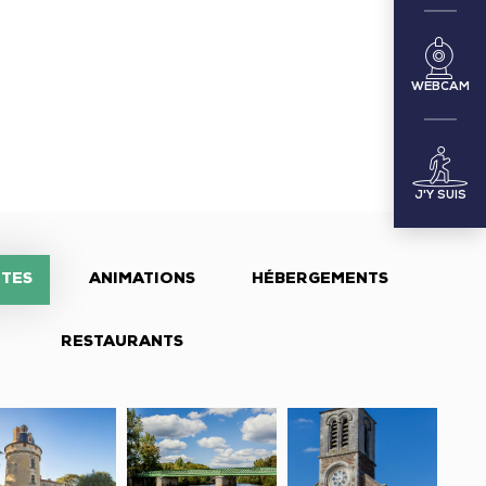
WEBCAM
J'Y SUIS
ITES
ANIMATIONS
HÉBERGEMENTS
RESTAURANTS
âteau
Pont
Église
Eiffel
Saint-