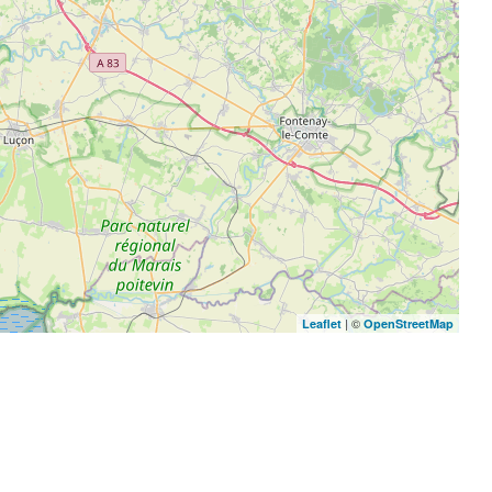
| ©
Leaflet
OpenStreetMap