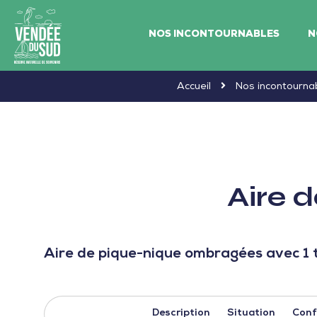
NOS INCONTOURNABLES
N
Vendée
Accueil
Nos incontourna
du
SudRéserve
naturelle
de
Aire 
souvenirs
Aire de pique-nique ombragées avec 1 t
Description
Situation
Conf