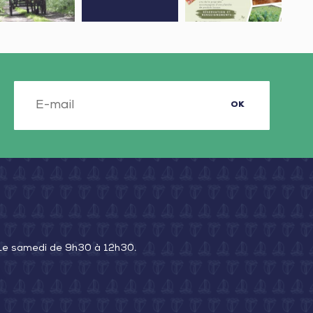
gonnette
vignoble
Jard
OK
 Le samedi de 9h30 à 12h30.