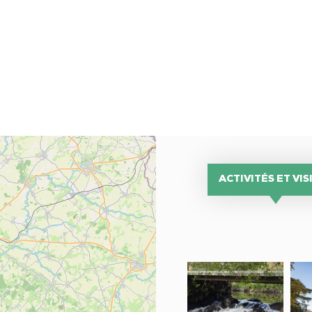
ACTIVITÉS ET VIS
Chaussée
Ch
de
de