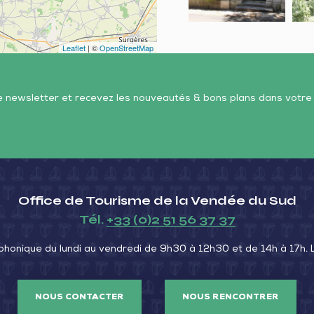
Luçon
wa
Leaflet
| ©
OpenStreetMap
re newsletter et recevez les nouveautés & bons plans dans votre
Office de Tourisme de la Vendée du Sud
Tél.
+33 (0)2 51 56 37 37
phonique du lundi au vendredi de 9h30 à 12h30 et de 14h à 17h.
NOUS CONTACTER
NOUS RENCONTRER