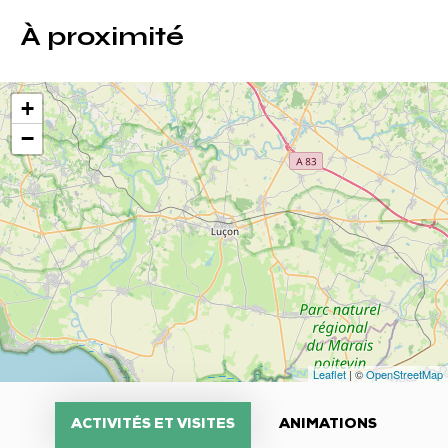
À proximité
+
−
Leaflet
| ©
OpenStreetMap
ACTIVITÉS ET VISITES
ANIMATIONS