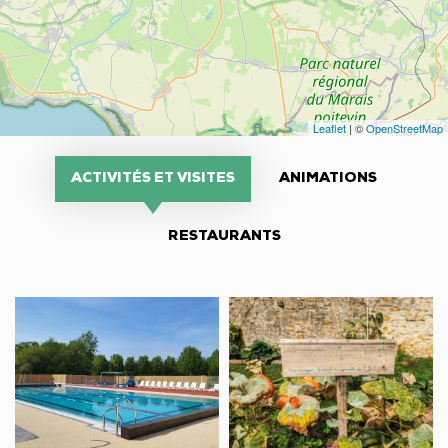
Leaflet
| ©
OpenStreetMap
ACTIVITÉS ET VISITES
ANIMATIONS
RESTAURANTS
Espace
Le
Aquatique
Comptoir
d’échange