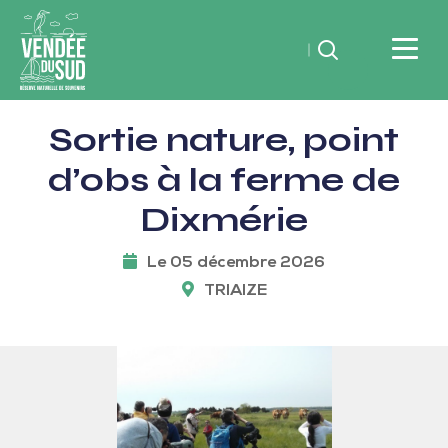
Rechercher
Vendée
Sortie nature, point
du
SudRéserve
d’obs à la ferme de
naturelle
Dixmérie
de
souvenirs
Le 05 décembre 2026
TRIAIZE