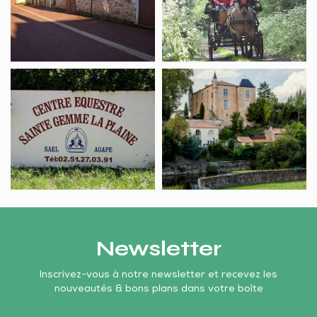
wagonnette
Centre
Château
équestre
Marie
SAEL
du
la
Fou
Forêt
Newsletter
Inscrivez-vous à notre newsletter et recevez les
nouveautés & bons plans dans votre boîte