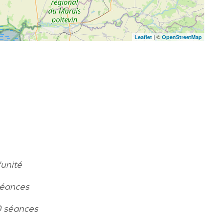
| ©
Leaflet
OpenStreetMap
'unité
séances
0 séances