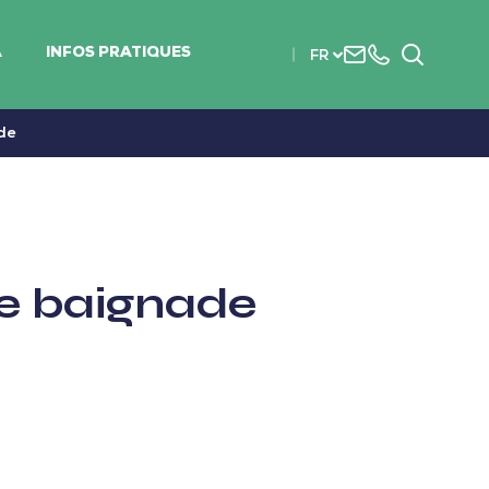
Nous
+33
Recherc
A
INFOS PRATIQUES
FR
contacter
(0)2
51
56
de
37
37
de baignade