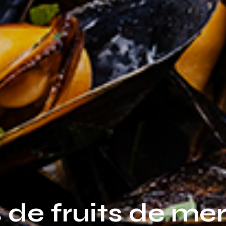
de fruits de mer