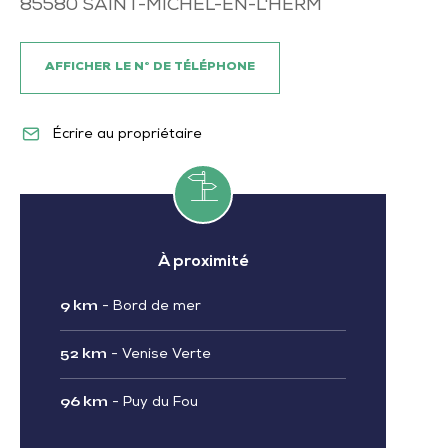
85580
SAINT-MICHEL-EN-L'HERM
AFFICHER LE N° DE TÉLÉPHONE
Écrire au propriétaire
À proximité
9 km
-
Bord de mer
52 km
-
Venise Verte
96 km
-
Puy du Fou