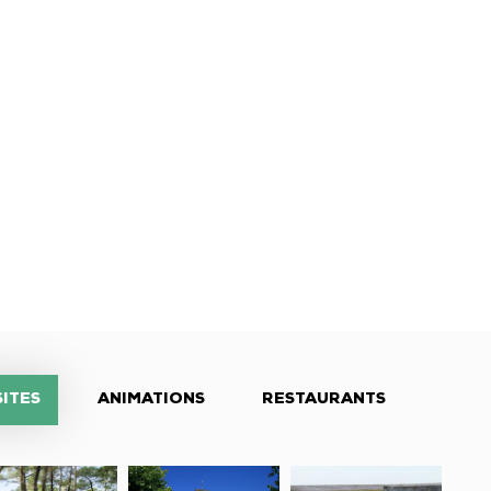
SITES
ANIMATIONS
RESTAURANTS
rsh
Église
Observatoire