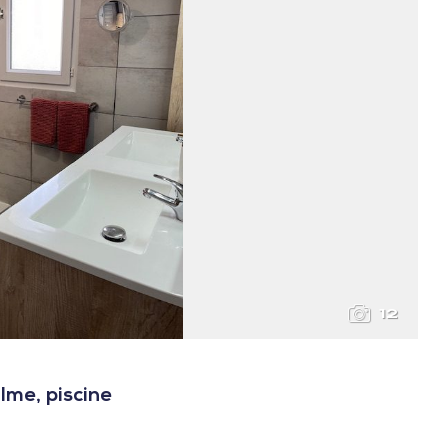
12
lme, piscine