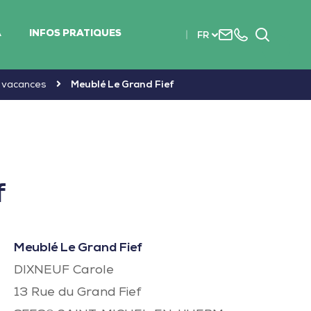
Nous
+33
Recherc
A
INFOS PRATIQUES
FR
contacter
(0)2
51
56
e vacances
Meublé Le Grand Fief
37
37
f
Meublé Le Grand Fief
DIXNEUF Carole
13 Rue du Grand Fief