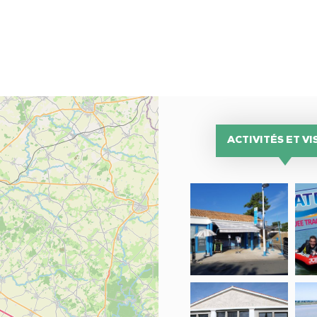
ACTIVITÉS ET VI
Produits
WA
de
FU
la
mer,
Les
Musée
Obs
Viviers
André
de