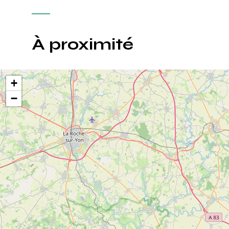
À proximité
+
−