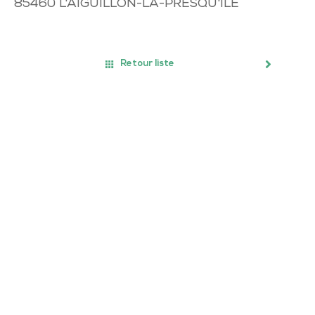
85460
L'AIGUILLON-LA-PRESQU'ILE
Retour liste