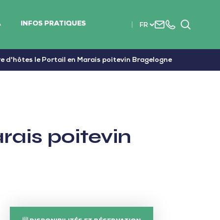
Nous
+33
Recherc
A
INFOS PRATIQUES
FR
contacter
(0)2
51
56
 d'hôtes le Portail en Marais poitevin Bragelogne
37
37
rais poitevin