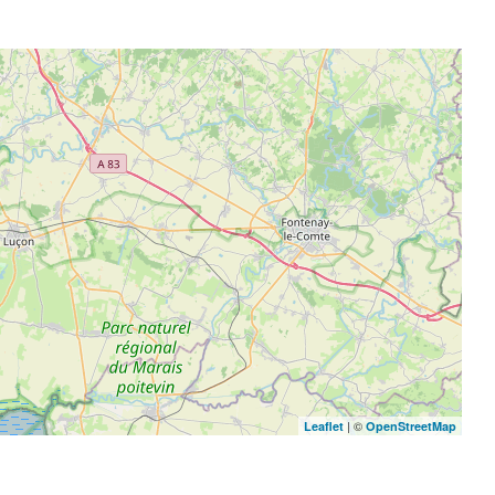
| ©
Leaflet
OpenStreetMap