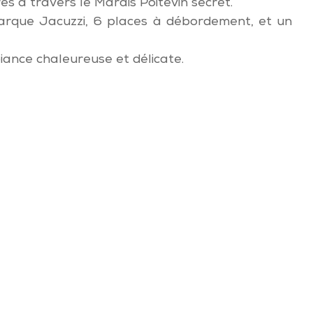
s à travers le Marais Poitevin secret.
 marque Jacuzzi, 6 places à débordement, et un
iance chaleureuse et délicate.