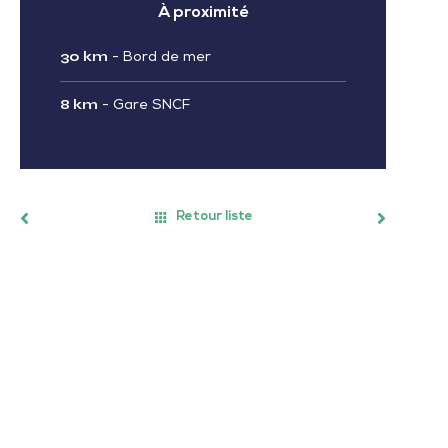
À proximité
30 km
-
Bord de mer
8 km
-
Gare SNCF
Retour liste