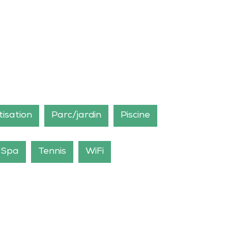
tisation
Parc/jardin
Piscine
Spa
Tennis
WiFi