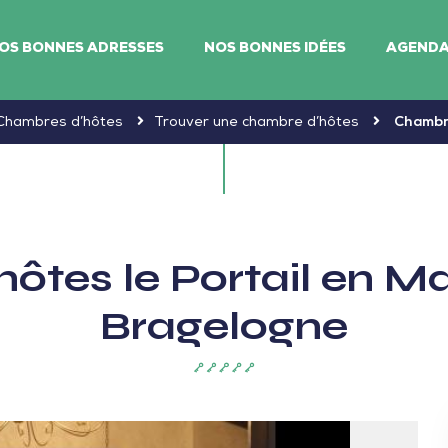
OS BONNES ADRESSES
NOS BONNES IDÉES
AGEND
Chambres d’hôtes
Trouver une chambre d’hôtes
Chambre
tes le Portail en Ma
Bragelogne
5
clés
(Clévacances)