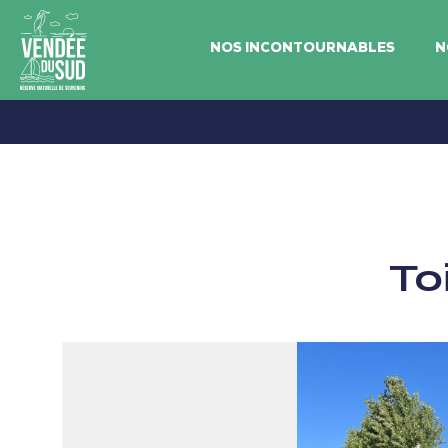
NOS INCONTOURNABLES
N
Vendée
du
SudRéserve
naturelle
de
To
souvenirs