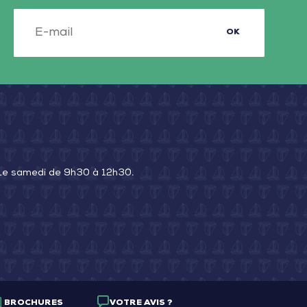
r
Lay
d
Sud
OK
–
Chaillé-
te-
les-
-
Marais
r
 Le samedi de 9h30 à 12h30.
BROCHURES
VOTRE AVIS ?