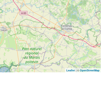
| ©
Leaflet
OpenStreetMap