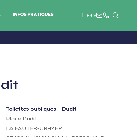
Nous
+33
Recherc
A
INFOS PRATIQUES
FR
contacter
(0)2
51
56
37
37
dit
Toilettes publiques – Dudit
Place Dudit
LA FAUTE-SUR-MER