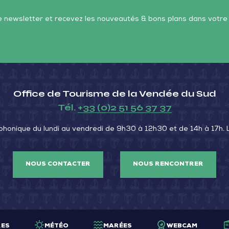
Me
Sud
Su
re newsletter et recevez les nouveautés & bons plans dans votre
–
–
Saint-
La
Michel-
Fau
en-
sur
Office de Tourisme de la Vendée du Sud
l’Herm
Me
Tél.
+33 (0)2 51 56 37 37
phonique du lundi au vendredi de 9h30 à 12h30 et de 14h à 17h.
NOUS CONTACTER
NOUS RENCONTRER
RES
MÉTÉO
MARÉES
WEBCAM