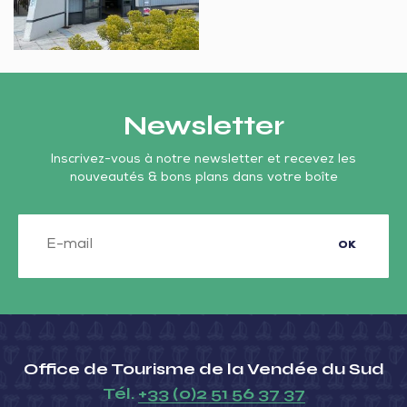
la
Lay
Vendée
du
Sud
–
Newsletter
La
Faute-
Inscrivez-vous à notre newsletter et recevez les
nouveautés & bons plans dans votre boîte
sur-
Mer
OK
Office de Tourisme de la Vendée du Sud
Tél.
+33 (0)2 51 56 37 37