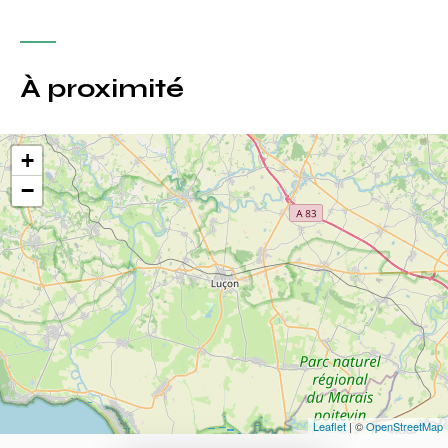
À proximité
+
−
Leaflet
| ©
OpenStreetMap