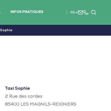
Nous
+33
Recherc
A
INFOS PRATIQUES
FR
contacter
(0)2
51
56
 Sophie
37
37
Taxi Sophie
2 Rue des cordes
85400
LES MAGNILS-REIGNIERS