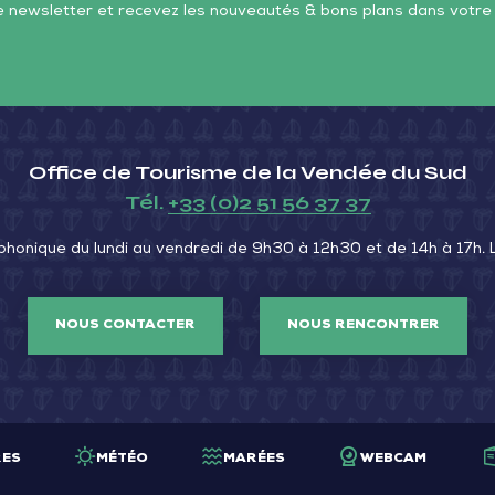
re newsletter et recevez les nouveautés & bons plans dans votre
–
Cha
les
Mar
Office de Tourisme de la Vendée du Sud
Tél.
+33 (0)2 51 56 37 37
phonique du lundi au vendredi de 9h30 à 12h30 et de 14h à 17h.
NOUS CONTACTER
NOUS RENCONTRER
RES
MÉTÉO
MARÉES
WEBCAM