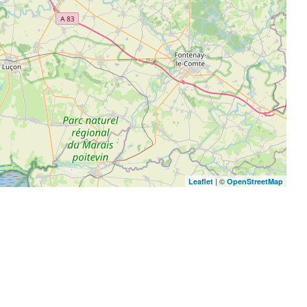
| ©
Leaflet
OpenStreetMap