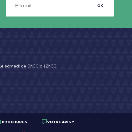
Mer
OK
–
illé-
Saint-
-
Michel-
ais
en-
l’Herm
 Le samedi de 9h30 à 12h30.
BROCHURES
VOTRE AVIS ?