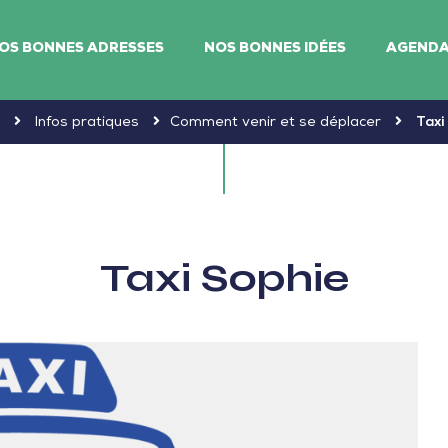
OS BONNES ADRESSES
NOS BONNES IDÉES
AGEND
Infos pratiques
Comment venir et se déplacer
Taxi
Taxi Sophie