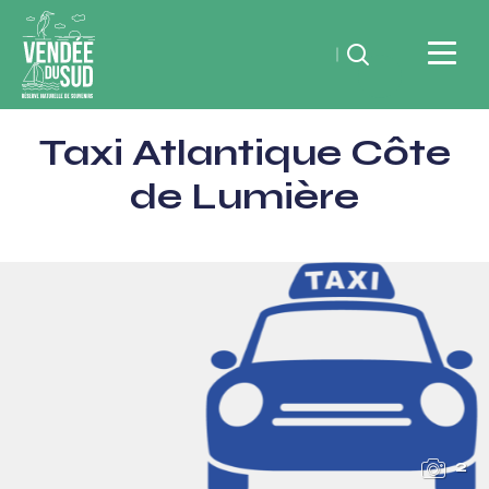
Rechercher
Vendée
Taxi Atlantique Côte
du
SudRéserve
de Lumière
naturelle
de
souvenirs
2