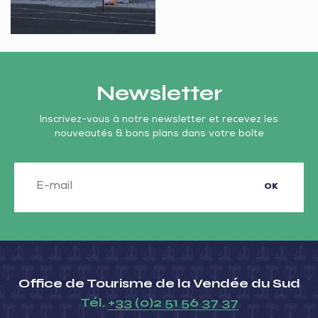
la
sur-
en-
Vendée
Mer
l’Herm
du
Sud
–
Newsletter
L’Aiguillon-
sur-
Inscrivez-vous à notre newsletter et recevez les
nouveautés & bons plans dans votre boîte
Mer
OK
Office de Tourisme de la Vendée du Sud
Tél.
+33 (0)2 51 56 37 37