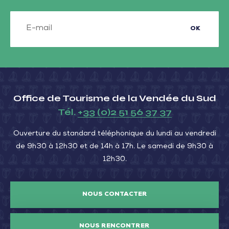
Mer
OK
Office de Tourisme de la Vendée du Sud
Tél.
+33 (0)2 51 56 37 37
Ouverture du standard téléphonique du lundi au vendredi
de 9h30 à 12h30 et de 14h à 17h. Le samedi de 9h30 à
12h30.
NOUS CONTACTER
NOUS RENCONTRER