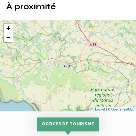
À proximité
+
−
Leaflet
| ©
OpenStreetMap
OFFICES DE TOURISME