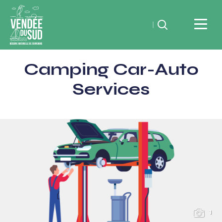
Rechercher
Vendée
Camping Car-Auto
du
SudRéserve
Services
naturelle
de
souvenirs
1