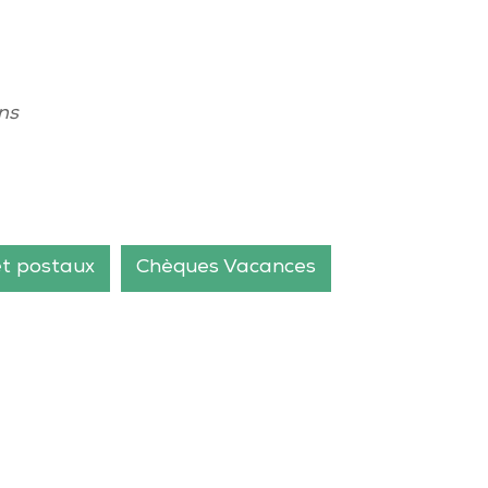
ns
et postaux
Chèques Vacances