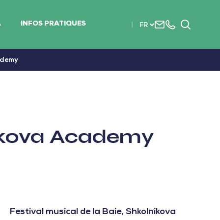
Nous
+33
Recherc
A
INFOS PRATIQUES
FR
contacter
(0)2
51
56
cademy
37
37
nikova Academy
Festival musical de la Baie, Shkolnikova